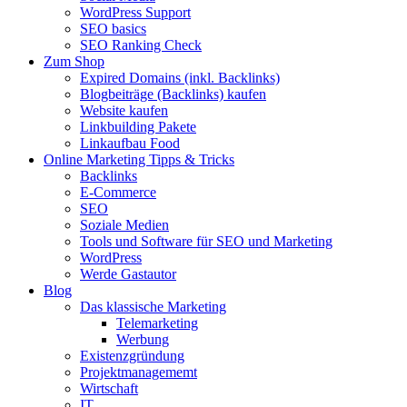
WordPress Support
SEO basics
SEO Ranking Check
Zum Shop
Expired Domains (inkl. Backlinks)
Blogbeiträge (Backlinks) kaufen
Website kaufen
Linkbuilding Pakete
Linkaufbau Food
Online Marketing Tipps & Tricks
Backlinks
E-Commerce
SEO
Soziale Medien
Tools und Software für SEO und Marketing
WordPress
Werde Gastautor
Blog
Das klassische Marketing
Telemarketing
Werbung
Existenzgründung
Projektmanagememt
Wirtschaft
IT