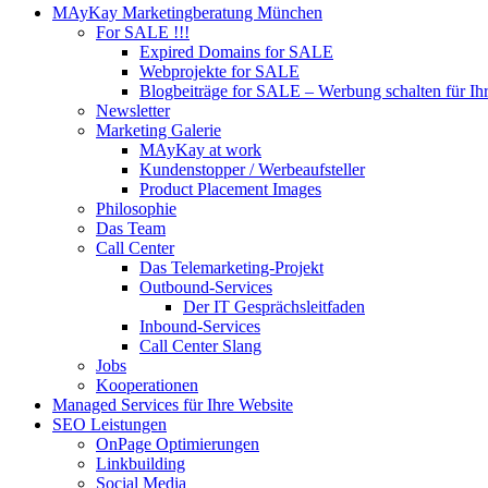
MAyKay Marketingberatung München
For SALE !!!
Expired Domains for SALE
Webprojekte for SALE
Blogbeiträge for SALE – Werbung schalten für Ih
Newsletter
Marketing Galerie
MAyKay at work
Kundenstopper / Werbeaufsteller
Product Placement Images
Philosophie
Das Team
Call Center
Das Telemarketing-Projekt
Outbound-Services
Der IT Gesprächsleitfaden
Inbound-Services
Call Center Slang
Jobs
Kooperationen
Managed Services für Ihre Website
SEO Leistungen
OnPage Optimierungen
Linkbuilding
Social Media