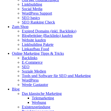
Linkbuilding
Social Media
WordPress Support
SEO basics
SEO Ranking Check
Zum Shop
Expired Domains (inkl. Backlinks)
Blogbeiträge (Backlinks) kaufen
Website kaufen
Linkbuilding Pakete
Linkaufbau Food
Online Marketing Tipps & Tricks
Backlinks
E-Commerce
SEO
Soziale Medien
Tools und Software für SEO und Marketing
WordPress
Werde Gastautor
Blog
Das klassische Marketing
Telemarketing
Werbung
Existenzgründung