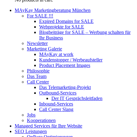
MAyKay Marketingberatung München
For SALE !!!
Expired Domains for SALE
Webprojekte for SALE
Blogbeiträge for SALE – Werbung schalten für
Ihr Business
Newsletter
Marketing Galerie
MAyKay at work
Kundenstopper / Werbeaufsteller
Product Placement Images
Philosophie
Das Team
Call Center
Das Telemarketing-Projekt
Outbound-Services
Der IT Gesprächsleitfaden
Inbound-Services
Call Center Slang
Jobs
Kooperationen
Managed Services für Ihre Website
SEO Leistungen
OnPage Optimierungen