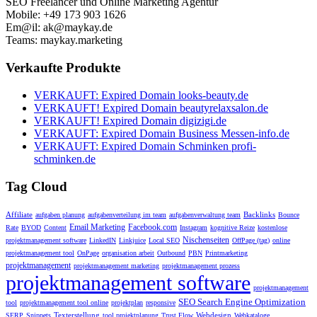
SEO Freelancer und Online Marketing Agentur
Mobile: +49 173 903 1626
Em@il: ak@maykay.de
Teams: maykay.marketing
Verkaufte Produkte
VERKAUFT: Expired Domain looks-beauty.de
VERKAUFT! Expired Domain beautyrelaxsalon.de
VERKAUFT! Expired Domain digizigi.de
VERKAUFT: Expired Domain Business Messen-info.de
VERKAUFT: Expired Domain Schminken profi-
schminken.de
Tag Cloud
Affiliate
Backlinks
aufgaben planung
aufgabenverteilung im team
aufgabenverwaltung team
Bounce
Email Marketing
Facebook.com
Rate
BYOD
Content
Instagram
kognitive Reize
kostenlose
Nischenseiten
projektmanagement software
LinkedIN
Linkjuice
Local SEO
OffPage (tag)
online
projektmanagement tool
OnPage
organisation arbeit
Outbound
PBN
Printmarketing
projektmanagement
projektmanagement marketing
projektmanagement prozess
projektmanagement software
projektmanagement
SEO Search Engine Optimization
tool
projektmanagement tool online
projektplan
responsive
Texterstellung
Webdesign
SERP
Snippets
tool projektplanung
Trust Flow
Webkataloge