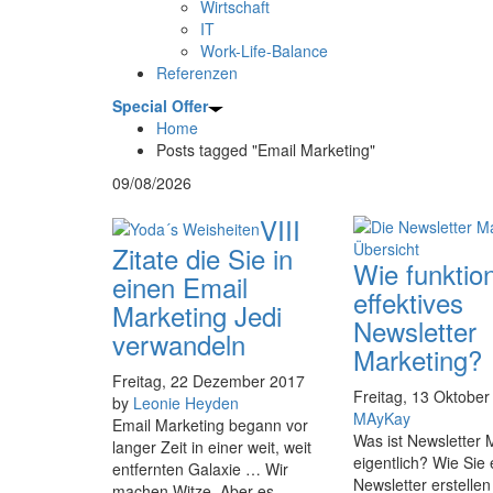
Wirtschaft
IT
Work-Life-Balance
Referenzen
Special Offer
Home
Posts tagged "Email Marketing"
09/08/2026
VIII
Zitate die Sie in
Wie funktion
einen Email
effektives
Marketing Jedi
Newsletter
verwandeln
Marketing?
Freitag, 22 Dezember 2017
Freitag, 13 Oktobe
by
Leonie Heyden
MAyKay
Email Marketing begann vor
Was ist Newsletter 
langer Zeit in einer weit, weit
eigentlich? Wie Sie
entfernten Galaxie … Wir
Newsletter erstellen
machen Witze. Aber es