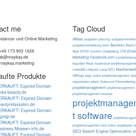
act me
Tag Cloud
elancer und Online Marketing
Affiliate
aufgaben planung
aufgabenverteilu
Backlinks
aufgabenverwaltung team
Black 
 +49 173 903 1626
Emai
Rate
BYOD
Content
Crowdrising
CTR
 ak@maykay.de
Marketing
Facebook.com
it projektman
maykay.marketing
kognitive Reize
kostenlose projektmanageme
Nischenseit
LinkedIN
Linkjuice
Local SEO
aufte Produkte
OffPage (tag)
online projektmanagement tool
organisation arbeit
Outbound
Printmarketing
ERKAUFT: Expired Domain
projektmanagement
projektmanagement 
oks-beauty.de
projektmanagement prozess
ERKAUFT! Expired Domain
projektmanag
autyrelaxsalon.de
ERKAUFT! Expired Domain
t software
gizigi.de
projektmanagem
ERKAUFT: Expired Domain
projektmanagement tool online
projektplan
r
usiness Messen-info.de
SEO Search Engine Optimization
S
ERKAUFT: Expired Domain