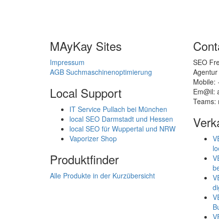
MAyKay Sites
Cont
Impressum
SEO Fre
AGB Suchmaschinenoptimierung
Agentur
Mobile:
Local Support
Em@il:
Teams: 
IT Service Pullach bei München
Verk
local SEO Darmstadt und Hessen
local SEO für Wuppertal und NRW
Vaporizer Shop
V
lo
Produktfinder
V
be
Alle Produkte in der Kurzübersicht
V
di
V
B
V