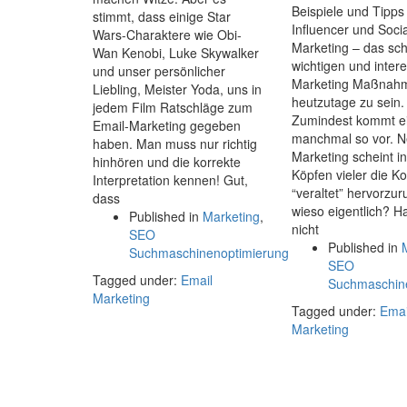
Beispiele und Tipps
stimmt, dass einige Star
Influencer und Soci
Wars-Charaktere wie Obi-
Marketing – das sch
Wan Kenobi, Luke Skywalker
wichtigen und inter
und unser persönlicher
Marketing Maßnah
Liebling, Meister Yoda, uns in
heutzutage zu sein.
jedem Film Ratschläge zum
Zumindest kommt e
Email-Marketing gegeben
manchmal so vor. N
haben. Man muss nur richtig
Marketing scheint i
hinhören und die korrekte
Köpfen vieler die K
Interpretation kennen! Gut,
“veraltet” hervorzur
dass
wieso eigentlich? H
Published in
Marketing
,
nicht
SEO
Published in
Suchmaschinenoptimierung
SEO
Tagged under:
Email
Suchmaschin
Marketing
Tagged under:
Emai
Marketing