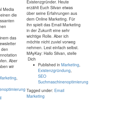
Existenzgründer. Heute
erzählt Euch Silvan etwas
al Media
über seine Erfahrungen aus
einen die
dem Online Marketing. Für
essanten
ihn spielt das Email Marketing
men
in der Zukunft eine sehr
wichtige Rolle. Aber ich
inem das
möchte nicht zuviel vorweg
ewsletter
nehmen. Lest einfach selbst.
n den
MAyKay: Hallo Silvan, stelle
onnotation
Dich
ufen. Aber
Published in
Marketing
,
aben wir
Existenzgründung
,
SEO
Marketing
,
Suchmaschinenoptimierung
enoptimierung
Tagged under:
Email
Marketing
l