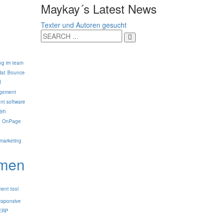
Maykay´s Latest News
Texter und Autoren gesucht
ng im team
Hat
Bounce
l
agement
nt software
en
OnPage
marketing
emen
ent tool
esponsive
ERP