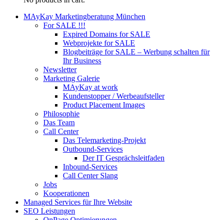
MAyKay Marketingberatung München
For SALE !!!
Expired Domains for SALE
Webprojekte for SALE
Blogbeiträge for SALE – Werbung schalten für
Ihr Business
Newsletter
Marketing Galerie
MAyKay at work
Kundenstopper / Werbeaufsteller
Product Placement Images
Philosophie
Das Team
Call Center
Das Telemarketing-Projekt
Outbound-Services
Der IT Gesprächsleitfaden
Inbound-Services
Call Center Slang
Jobs
Kooperationen
Managed Services für Ihre Website
SEO Leistungen
OnPage Optimierungen