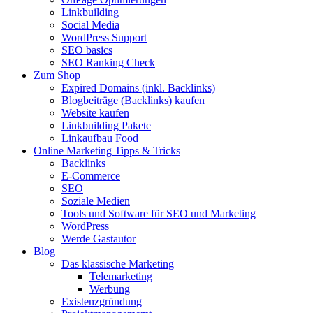
Linkbuilding
Social Media
WordPress Support
SEO basics
SEO Ranking Check
Zum Shop
Expired Domains (inkl. Backlinks)
Blogbeiträge (Backlinks) kaufen
Website kaufen
Linkbuilding Pakete
Linkaufbau Food
Online Marketing Tipps & Tricks
Backlinks
E-Commerce
SEO
Soziale Medien
Tools und Software für SEO und Marketing
WordPress
Werde Gastautor
Blog
Das klassische Marketing
Telemarketing
Werbung
Existenzgründung