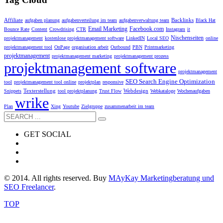
Affiliate
Backlinks
aufgaben planung
aufgabenverteilung im team
aufgabenverwaltung team
Black Hat
Email Marketing
Facebook.com
Bounce Rate
Content
Crowdrising
CTR
Instagram
it
Nischenseiten
projektmanagement
kostenlose projektmanagement software
LinkedIN
Local SEO
online
projektmanagement tool
OnPage
organisation arbeit
Outbound
PBN
Printmarketing
projektmanagement
projektmanagement marketing
projektmanagement prozess
projektmanagement software
projektmanagement
SEO Search Engine Optimization
tool
projektmanagement tool online
projektplan
responsive
Texterstellung
Webdesign
Snippets
tool projektplanung
Trust Flow
Webkataloge
Wochenaufgaben
wrike
Plan
Xing
Youtube
Zielgruppe
zusammenarbeit im team
GET SOCIAL
© 2014. All rights reserved. Buy
MAyKay Marketingberatung und
SEO Freelancer
.
TOP