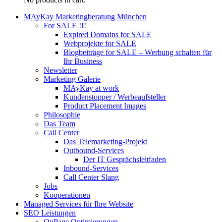
MAyKay Marketingberatung München
For SALE !!!
Expired Domains for SALE
Webprojekte for SALE
Blogbeiträge for SALE – Werbung schalten für
Ihr Business
Newsletter
Marketing Galerie
MAyKay at work
Kundenstopper / Werbeaufsteller
Product Placement Images
Philosophie
Das Team
Call Center
Das Telemarketing-Projekt
Outbound-Services
Der IT Gesprächsleitfaden
Inbound-Services
Call Center Slang
Jobs
Kooperationen
Managed Services für Ihre Website
SEO Leistungen
OnPage Optimierungen