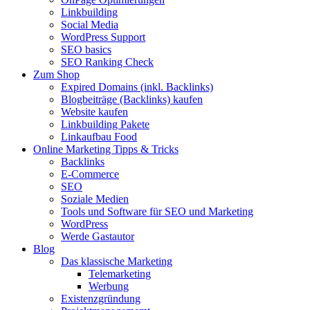
Linkbuilding
Social Media
WordPress Support
SEO basics
SEO Ranking Check
Zum Shop
Expired Domains (inkl. Backlinks)
Blogbeiträge (Backlinks) kaufen
Website kaufen
Linkbuilding Pakete
Linkaufbau Food
Online Marketing Tipps & Tricks
Backlinks
E-Commerce
SEO
Soziale Medien
Tools und Software für SEO und Marketing
WordPress
Werde Gastautor
Blog
Das klassische Marketing
Telemarketing
Werbung
Existenzgründung