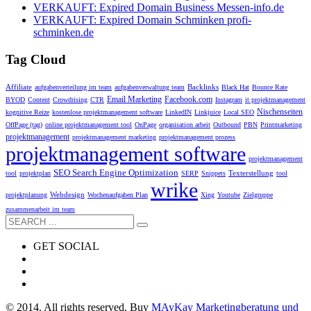
VERKAUFT: Expired Domain Business Messen-info.de
VERKAUFT: Expired Domain Schminken profi-
schminken.de
Tag Cloud
Affiliate
Backlinks
aufgabenverteilung im team
aufgabenverwaltung team
Black Hat
Bounce Rate
Email Marketing
Facebook.com
BYOD
Content
Crowdrising
CTR
Instagram
it projektmanagement
Nischenseiten
kognitive Reize
kostenlose projektmanagement software
LinkedIN
Linkjuice
Local SEO
OffPage (tag)
online projektmanagement tool
OnPage
organisation arbeit
Outbound
PBN
Printmarketing
projektmanagement
projektmanagement marketing
projektmanagement prozess
projektmanagement software
projektmanagement
SEO Search Engine Optimization
Texterstellung
tool
projektplan
SERP
Snippets
tool
wrike
Webdesign
projektplanung
Wochenaufgaben Plan
Xing
Youtube
Zielgruppe
zusammenarbeit im team
GET SOCIAL
© 2014. All rights reserved. Buy
MAyKay Marketingberatung und