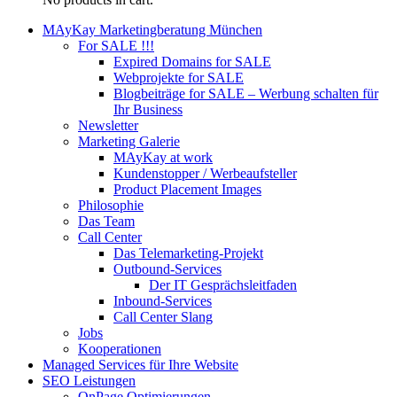
MAyKay Marketingberatung München
For SALE !!!
Expired Domains for SALE
Webprojekte for SALE
Blogbeiträge for SALE – Werbung schalten für
Ihr Business
Newsletter
Marketing Galerie
MAyKay at work
Kundenstopper / Werbeaufsteller
Product Placement Images
Philosophie
Das Team
Call Center
Das Telemarketing-Projekt
Outbound-Services
Der IT Gesprächsleitfaden
Inbound-Services
Call Center Slang
Jobs
Kooperationen
Managed Services für Ihre Website
SEO Leistungen
OnPage Optimierungen