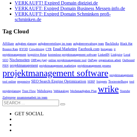
VERKAUFT! Expired Domain digizigi.de
VERKAUFT: Expired Domain Business Messen-info.de
VERKAUFT: Expired Domain Schminken profi-
schminken.de
Tag Cloud
Affiliate
Backlinks
aufgaben planung
aufgabenverteilung im team
aufgabenverwaltung team
Black Hat
Email Marketing
Facebook.com
Bounce Rate
BYOD
Crowdrising
CTR
Instagram
it
projektmanagement
kognitive Reize
kostenlose projektmanagement software
LinkedIN
Linkjuice
Local
Nischenseiten
SEO
OffPage (tag)
online projektmanagement tool
OnPage
organisation arbeit
Outbound
projektmanagement
PBN
projektmanagement marketing
projektmanagement prozess
projektmanagement software
projektmanagement
SEO Search Engine Optimization
Texterstellung
tool online
responsive
SERP
Snippets
tool
wrike
Webdesign
projektplanung
Trust Flow
Webkataloge
Wochenaufgaben Plan
Youtube
Zielgruppe
zusammenarbeit im team
GET SOCIAL