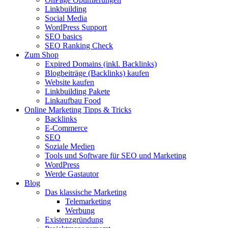
Linkbuilding
Social Media
WordPress Support
SEO basics
SEO Ranking Check
Zum Shop
Expired Domains (inkl. Backlinks)
Blogbeiträge (Backlinks) kaufen
Website kaufen
Linkbuilding Pakete
Linkaufbau Food
Online Marketing Tipps & Tricks
Backlinks
E-Commerce
SEO
Soziale Medien
Tools und Software für SEO und Marketing
WordPress
Werde Gastautor
Blog
Das klassische Marketing
Telemarketing
Werbung
Existenzgründung