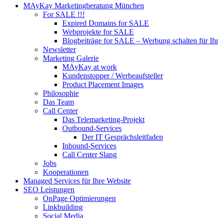
MAyKay Marketingberatung München
For SALE !!!
Expired Domains for SALE
Webprojekte for SALE
Blogbeiträge for SALE – Werbung schalten für Ih
Newsletter
Marketing Galerie
MAyKay at work
Kundenstopper / Werbeaufsteller
Product Placement Images
Philosophie
Das Team
Call Center
Das Telemarketing-Projekt
Outbound-Services
Der IT Gesprächsleitfaden
Inbound-Services
Call Center Slang
Jobs
Kooperationen
Managed Services für Ihre Website
SEO Leistungen
OnPage Optimierungen
Linkbuilding
Social Media