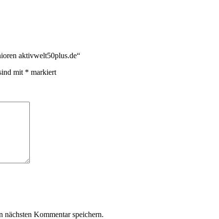
oren aktivwelt50plus.de“
sind mit
*
markiert
n nächsten Kommentar speichern.