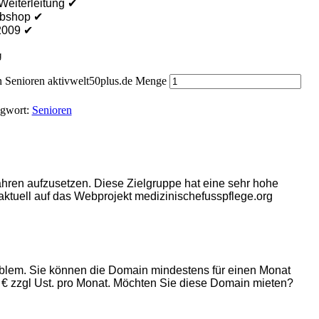
 Weiterleitung ✔
ebshop ✔
.2009
✔
g
enioren aktivwelt50plus.de Menge
agwort:
Senioren
hren aufzusetzen. Diese Zielgruppe hat eine sehr hohe
aktuell auf das Webprojekt medizinischefusspflege.org
Problem. Sie können die Domain mindestens für einen Monat
10 € zzgl Ust. pro Monat. Möchten Sie diese Domain mieten?