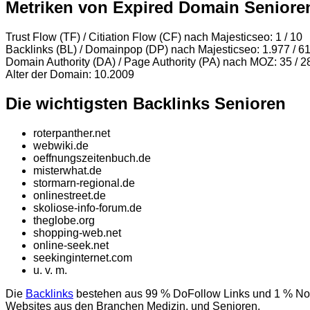
Metriken von Expired Domain Senioren
Trust Flow (TF) / Citiation Flow (CF) nach Majesticseo: 1 / 10
Backlinks (BL) / Domainpop (DP) nach Majesticseo: 1.977 / 6
Domain Authority (DA) / Page Authority (PA) nach MOZ: 35 / 2
Alter der Domain: 10.2009
Die wichtigsten Backlinks Senioren
roterpanther.n​et
webwiki.de
oeffnungszeitenbuch.de
misterwhat.de
stormarn-regio​nal.de
onlinestreet
.de
skoliose-info-forum
.de
theglobe.org
shopping-web.net
online-seek.net
seekinginternet.com
u. v. m.
Die
Backlinks
bestehen aus 99 % DoFollow Links und 1 % NoF
Websites aus den Branchen Medizin, und Senioren.