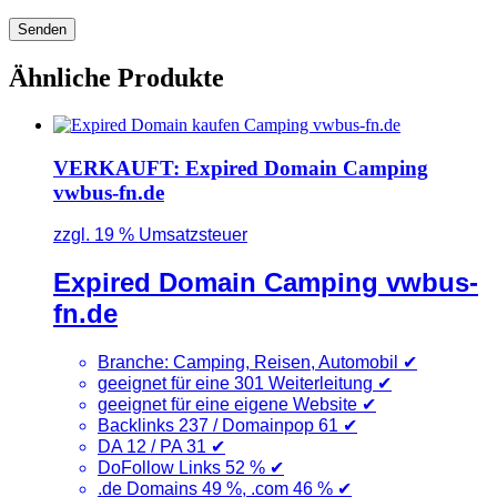
Ähnliche Produkte
VERKAUFT: Expired Domain Camping
vwbus-fn.de
zzgl. 19 % Umsatzsteuer
Expired Domain Camping vwbus-
fn.de
Branche: Camping, Reisen, Automobil
✔
geeignet für eine 301 Weiterleitung ✔
geeignet für eine eigene Website ✔
Backlinks 237 / Domainpop 61
✔
DA 12 / PA 31
✔
DoFollow Links 52 %
✔
.de Domains 49 %, .com 46 %
✔