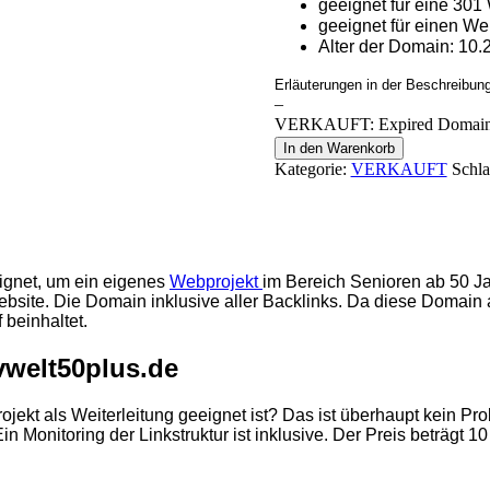
geeignet für eine 301
geeignet für einen W
Alter der Domain: 10
Erläuterungen in der Beschreibun
–
VERKAUFT: Expired Domain S
In den Warenkorb
Kategorie:
VERKAUFT
Schl
eignet, um ein eigenes
Webprojekt
im Bereich Senioren ab 50 Ja
bsite. Die Domain inklusive aller Backlinks. Da diese Domain 
 beinhaltet.
vwelt50plus.de
rojekt als Weiterleitung geeignet ist? Das ist überhaupt kein 
in Monitoring der Linkstruktur ist inklusive. Der Preis beträgt 