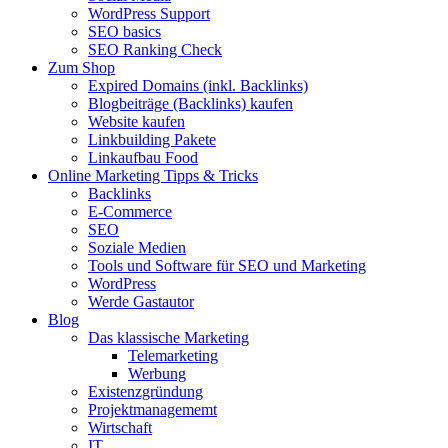
WordPress Support
SEO basics
SEO Ranking Check
Zum Shop
Expired Domains (inkl. Backlinks)
Blogbeiträge (Backlinks) kaufen
Website kaufen
Linkbuilding Pakete
Linkaufbau Food
Online Marketing Tipps & Tricks
Backlinks
E-Commerce
SEO
Soziale Medien
Tools und Software für SEO und Marketing
WordPress
Werde Gastautor
Blog
Das klassische Marketing
Telemarketing
Werbung
Existenzgründung
Projektmanagememt
Wirtschaft
IT