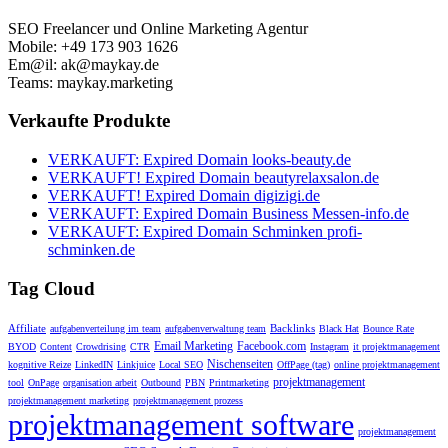
SEO Freelancer und Online Marketing Agentur
Mobile: +49 173 903 1626
Em@il: ak@maykay.de
Teams: maykay.marketing
Verkaufte Produkte
VERKAUFT: Expired Domain looks-beauty.de
VERKAUFT! Expired Domain beautyrelaxsalon.de
VERKAUFT! Expired Domain digizigi.de
VERKAUFT: Expired Domain Business Messen-info.de
VERKAUFT: Expired Domain Schminken profi-
schminken.de
Tag Cloud
Affiliate
Backlinks
aufgabenverteilung im team
aufgabenverwaltung team
Black Hat
Bounce Rate
Email Marketing
Facebook.com
BYOD
Content
Crowdrising
CTR
Instagram
it projektmanagement
Nischenseiten
kognitive Reize
LinkedIN
Linkjuice
Local SEO
OffPage (tag)
online projektmanagement
projektmanagement
tool
OnPage
organisation arbeit
Outbound
PBN
Printmarketing
projektmanagement marketing
projektmanagement prozess
projektmanagement software
projektmanagement