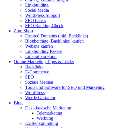
Linkbuilding
Social Media
WordPress Support
SEO basics
SEO Ranking Check
Zum Shop
Expired Domains (inkl. Backlinks)
Blogbeiträge (Backlinks) kaufen
Website kaufen
Linkbuilding Pakete
Linkaufbau Food
Online Marketing Tipps & Tricks
Backlinks
E-Commerce
SEO
Soziale Medien
Tools und Software für SEO und Marketing
WordPress
Werde Gastautor
Blog
Das klassische Marketing
Telemarketing
Werbung
Existenzgründung