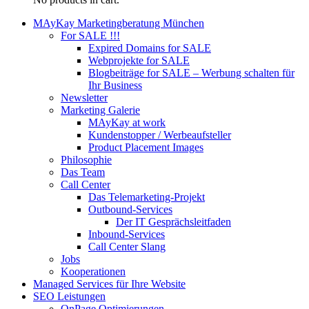
MAyKay Marketingberatung München
For SALE !!!
Expired Domains for SALE
Webprojekte for SALE
Blogbeiträge for SALE – Werbung schalten für
Ihr Business
Newsletter
Marketing Galerie
MAyKay at work
Kundenstopper / Werbeaufsteller
Product Placement Images
Philosophie
Das Team
Call Center
Das Telemarketing-Projekt
Outbound-Services
Der IT Gesprächsleitfaden
Inbound-Services
Call Center Slang
Jobs
Kooperationen
Managed Services für Ihre Website
SEO Leistungen
OnPage Optimierungen