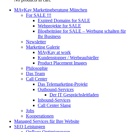
MAyKay Marketingberatung München
For SALE !!!
Expired Domains for SALE
Webprojekte for SALE
Blogbeiträge for SALE – Werbung schalten für
Ihr Business
Newsletter
Marketing Galerie
MAyKay at work
Kundenstopper / Werbeaufsteller
Product Placement Images
Philosophie
Das Team
Call Center
Das Telemarketing-Projekt
Outbound-Services
Der IT Gesprächsleitfaden
Inbound-Services
Call Center Slang
Jobs
Kooperationen
Managed Services für Ihre Website
SEO Leistungen
OnPage Optimierungen