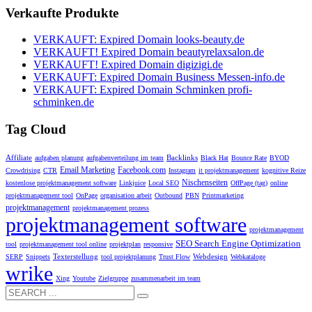
Verkaufte Produkte
VERKAUFT: Expired Domain looks-beauty.de
VERKAUFT! Expired Domain beautyrelaxsalon.de
VERKAUFT! Expired Domain digizigi.de
VERKAUFT: Expired Domain Business Messen-info.de
VERKAUFT: Expired Domain Schminken profi-
schminken.de
Tag Cloud
Affiliate
Backlinks
aufgaben planung
aufgabenverteilung im team
Black Hat
Bounce Rate
BYOD
Email Marketing
Facebook.com
Crowdrising
CTR
Instagram
it projektmanagement
kognitive Reize
Nischenseiten
kostenlose projektmanagement software
Linkjuice
Local SEO
OffPage (tag)
online
projektmanagement tool
OnPage
organisation arbeit
Outbound
PBN
Printmarketing
projektmanagement
projektmanagement prozess
projektmanagement software
projektmanagement
SEO Search Engine Optimization
tool
projektmanagement tool online
projektplan
responsive
Texterstellung
Webdesign
SERP
Snippets
tool projektplanung
Trust Flow
Webkataloge
wrike
Xing
Youtube
Zielgruppe
zusammenarbeit im team