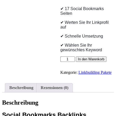
✔ 17 Social Bookmarks
Seiten
✔ Werten Sie Ihr Linkprofil
auf
✔ Schnelle Umsetzung
✔ Wählen Sie Ihr
gewünschtes Keyword
18
In den Warenkorb
Social
Bookmarks
Kategorie:
Linkbuilding Pakete
Backlinks
Menge
Beschreibung
Rezensionen (0)
Beschreibung
Social Bookmarks Backlinks