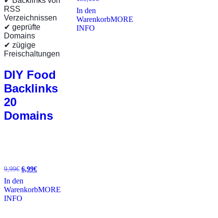
✔ Backlinks von
RSS
In den
Verzeichnissen
Warenkorb
MORE
✔ geprüfte
INFO
Domains
✔ zügige
Freischaltungen
DIY Food
Backlinks
20
Domains
9,99
€
Ursprünglicher
6,99
€
Aktueller
Preis
Preis
In den
war:
ist:
Warenkorb
MORE
9,99€
6,99€.
INFO