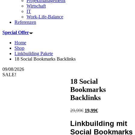
Projektmanagememt
Wirtschaft
IT
Work-Life-Balance
Referenzen
Special Offer
Home
Shop
Linkbuilding Pakete
18 Social Bookmarks Backlinks
09/08/2026
SALE!
18 Social
Bookmarks
Backlinks
29,99
€
Ursprünglicher
19,99
€
Aktueller
Preis
Preis
war:
ist:
Linkbuilding mit
29,99€
19,99€.
Social Bookmarks