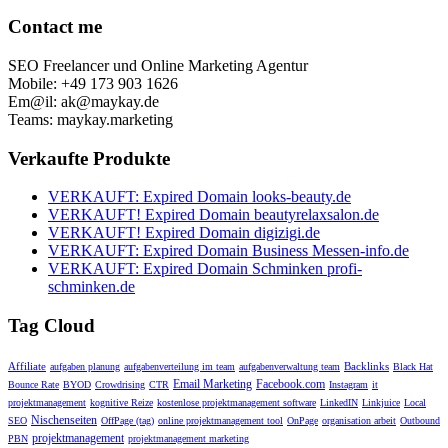
Contact me
SEO Freelancer und Online Marketing Agentur
Mobile: +49 173 903 1626
Em@il: ak@maykay.de
Teams: maykay.marketing
Verkaufte Produkte
VERKAUFT: Expired Domain looks-beauty.de
VERKAUFT! Expired Domain beautyrelaxsalon.de
VERKAUFT! Expired Domain digizigi.de
VERKAUFT: Expired Domain Business Messen-info.de
VERKAUFT: Expired Domain Schminken profi-
schminken.de
Tag Cloud
Affiliate
Backlinks
aufgaben planung
aufgabenverteilung im team
aufgabenverwaltung team
Black Hat
Email Marketing
Facebook.com
Bounce Rate
BYOD
Crowdrising
CTR
Instagram
it
projektmanagement
kognitive Reize
kostenlose projektmanagement software
LinkedIN
Linkjuice
Local
Nischenseiten
SEO
OffPage (tag)
online projektmanagement tool
OnPage
organisation arbeit
Outbound
projektmanagement
PBN
projektmanagement marketing