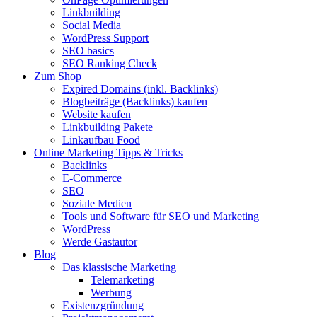
Linkbuilding
Social Media
WordPress Support
SEO basics
SEO Ranking Check
Zum Shop
Expired Domains (inkl. Backlinks)
Blogbeiträge (Backlinks) kaufen
Website kaufen
Linkbuilding Pakete
Linkaufbau Food
Online Marketing Tipps & Tricks
Backlinks
E-Commerce
SEO
Soziale Medien
Tools und Software für SEO und Marketing
WordPress
Werde Gastautor
Blog
Das klassische Marketing
Telemarketing
Werbung
Existenzgründung