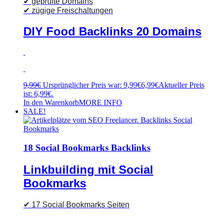
✔ geprüfte Domains
✔ zügige Freischaltungen
DIY Food Backlinks 20 Domains
9,99
€
Ursprünglicher Preis war: 9,99€
6,99
€
Aktueller Preis
ist: 6,99€.
In den Warenkorb
MORE INFO
SALE!
18 Social Bookmarks Backlinks
Linkbuilding mit Social
Bookmarks
✔ 17 Social Bookmarks Seiten