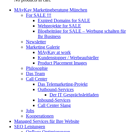
MAyKay Marketingberatung München
For SALE !!!
Expired Domains for SALE
Webprojekte for SALE
Blogbeiträge for SALE – Werbung schalten für
Ihr Business
Newsletter
Marketing Galerie
MAyKay at work
Kundenstopper / Werbeaufsteller
Product Placement Images
Philosophie
Das Team
Call Center
Das Telemarketing-Projekt
Outbound-Services
Der IT Gesprächsleitfaden
Inbound-Services
Call Center Slang
Jobs
Kooperationen
Managed Services für Ihre Website
SEO Leistungen
OnPage Optimierungen