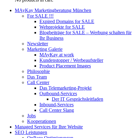
MAyKay Marketingberatung München
For SALE !!!
Expired Domains for SALE
Webprojekte for SALE
Blogbeiträge for SALE – Werbung schalten für
Ihr Business
Newsletter
Marketing Galerie
MAyKay at work
Kundenstopper / Werbeaufsteller
Product Placement Images
Philosophie
Das Team
Call Center
Das Telemarketing-Projekt
Outbound-Services
Der IT Gesprächsleitfaden
Inbound-Services
Call Center Slang
Jobs
Kooperationen
Managed Services für Ihre Website
SEO Leistungen
OnPage Optimierungen