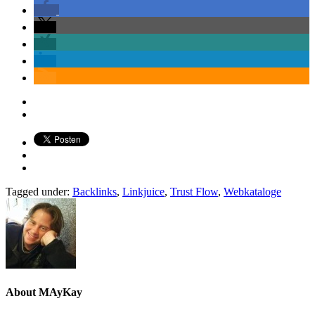
Tagged under:
Backlinks
,
Linkjuice
,
Trust Flow
,
Webkataloge
About
MAyKay