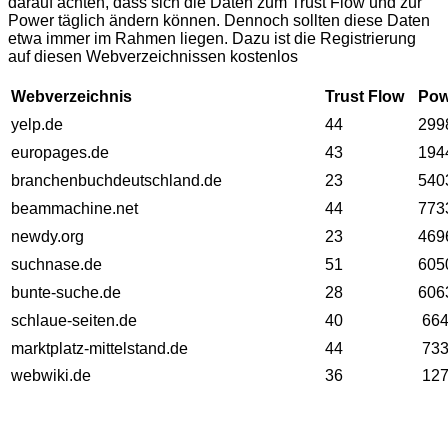
darauf achten, dass sich die Daten zum Trust Flow und zur
Power täglich ändern können. Dennoch sollten diese Daten
etwa immer im Rahmen liegen. Dazu ist die Registrierung
auf diesen Webverzeichnissen kostenlos
Webverzeichnis
Trust Flow
Pow
yelp.de
44
299
europages.de
43
194
branchenbuchdeutschland.de
23
540
beammachine.net
44
773
newdy.org
23
469
suchnase.de
51
605
bunte-suche.de
28
606
schlaue-seiten.de
40
664
marktplatz-mittelstand.de
44
733
webwiki.de
36
127